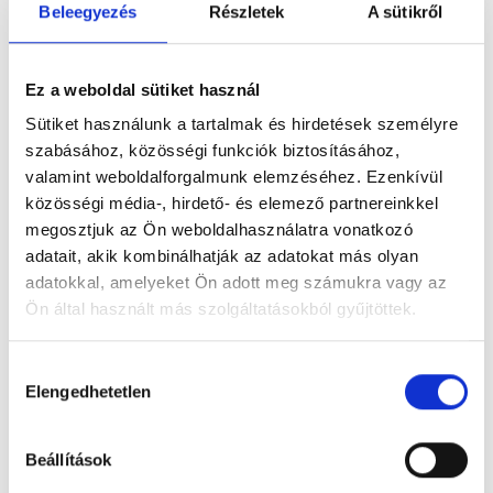
Beleegyezés
Részletek
A sütikről
ÍRTA
FIZETÉS SZABADSÁGA
0
Soha ne írd alá, amit a bank eléd tol! Így verik át
Ez a weboldal sütiket használ
a gyanútlan kereskedőket a terminállal.
Sütiket használunk a tartalmak és hirdetések személyre
ÍRTA
FIZETÉS SZABADSÁGA
0
szabásához, közösségi funkciók biztosításához,
1
2
…
5
valamint weboldalforgalmunk elemzéséhez. Ezenkívül
közösségi média-, hirdető- és elemező partnereinkkel
megosztjuk az Ön weboldalhasználatra vonatkozó
adatait, akik kombinálhatják az adatokat más olyan
Népszerű hírek
adatokkal, amelyeket Ön adott meg számukra vagy az
Ön által használt más szolgáltatásokból gyűjtöttek.
Hozzájárulás
Elengedhetetlen
kiválasztása
Beállítások