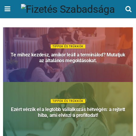
TIPPEK ÉS TRÜKKÖK
Te mihez kezdesz, amikor leáll a terminálod? Mutatjuk
az általános megoldásokat.
TIPPEK ÉS TRÜKKÖK
Ezért vérzik el a legtöbb vállalkozás hétvégén: a rejtett
hiba, ami elviszi a profitodat!