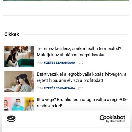
Cikkek
Te mihez kezdesz, amikor leáll a terminálod?
Mutatjuk az általános megoldásokat.
ÍRTA
FIZETÉS SZABADSÁGA
0
Ezért vérzik el a legtöbb vállalkozás hétvégén: a
rejtett hiba, ami elviszi a profitodat!
ÍRTA
FIZETÉS SZABADSÁGA
0
Itt a vége? Brutális technológia váltja a régi POS-
rendszereket!
ÍRTA
FIZETÉS SZABADSÁGA
0
Nem a marketinggel van gond: ez az apróság
növeli a vásárlóid bizalmát