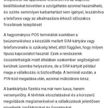
beállításokat követően a szolgáltatás azonnal használható,
és szinte semmilyen karbantartást nem igényel, leszámítva
a telefonra vagy az alkalmazásra érkező időszakos
frissítések telepítését.
A hagyományos POS terminálok esetében a
beüzemeléshez a készülék mellett SIM-kártyára vagy
telefonvonalra is szükség lehet, attól függően, hogy milyen
típusú kapcsolatot használ. Ezek a rendszerek
összetettségük miatt általában szakember segítségével
kerülnek üzembe helyezésre, de a SIM-kártyát például
maga a vállalkozás is biztosíthatja. A terminál ezután, a
PIN-kód megadása után, azonnal működésre kész.
A bankkártyás fizetés ma már nem luxus, hanem
versenyelőny. A tévhitek eloszlatásával és a korszerű
megoldások megismerésével a vállalkozások jelentősen
növelhetik ügyfélkörüket és forgalmukat.