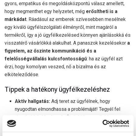
gyors, empatikus és megoldásközpontú válasz amellett,
hogy megmenthet egy helyzetet, még
erősítheti is a
márkádat
. Ráadásul az emberek szívesebben mesélnek
egy kiváló ügyfélszolgálati élményről, mint magáról a
termékről, így a jó ügyfélkezelésed könnyen ajánlásokká és
visszatérő vásárlókká alakulhat. A panaszok kezelésekor
a
figyelem, az őszinte kommunikáció és a
felelősségvállalás kulcsfontosságú
: ha az ügyfél azt
érzi, hogy komolyan veszed, nő a bizalma és az
elköteleződése.
Tippek a hatékony ügyfélkezeléshez
Aktív hallgatás:
Adj teret az ügyfélnek, hogy
nyugodtan elmondhassa a problémáját! Tegyél fel
tisztázó kérdéseket, és foglald össze röviden a
lényeget, hogy érezze: valóban megértetted.
Empátia:
Mielőtt megoldást kínálsz, ismerd el az