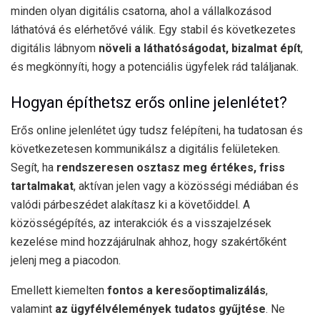
minden olyan digitális csatorna, ahol a vállalkozásod
láthatóvá és elérhetővé válik. Egy stabil és következetes
digitális lábnyom
növeli a láthatóságodat, bizalmat épít
,
és megkönnyíti, hogy a potenciális ügyfelek rád találjanak.
Hogyan építhetsz erős online jelenlétet?
Erős online jelenlétet úgy tudsz felépíteni, ha tudatosan és
következetesen kommunikálsz a digitális felületeken.
Segít, ha
rendszeresen osztasz meg értékes, friss
tartalmakat
, aktívan jelen vagy a közösségi médiában és
valódi párbeszédet alakítasz ki a követőiddel. A
közösségépítés, az interakciók és a visszajelzések
kezelése mind hozzájárulnak ahhoz, hogy szakértőként
jelenj meg a piacodon.
Emellett kiemelten
fontos a keresőoptimalizálás
,
valamint
az ügyfélvélemények tudatos gyűjtése
. Ne