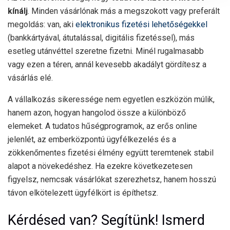
kínálj
. Minden vásárlónak más a megszokott vagy preferált
megoldás: van, aki
elektronikus fizetési lehetőségekkel
(bankkártyával, átutalással, digitális fizetéssel), más
esetleg utánvéttel szeretne fizetni. Minél rugalmasabb
vagy ezen a téren, annál kevesebb akadályt gördítesz a
vásárlás elé.
A vállalkozás sikeressége nem egyetlen eszközön múlik,
hanem azon, hogyan hangolod össze a különböző
elemeket. A tudatos hűségprogramok, az erős online
jelenlét, az emberközpontú ügyfélkezelés és a
zökkenőmentes fizetési élmény együtt teremtenek stabil
alapot a növekedéshez. Ha ezekre következetesen
figyelsz, nemcsak vásárlókat szerezhetsz, hanem hosszú
távon elkötelezett ügyfélkört is építhetsz.
Kérdésed van? Segítünk! Ismerd