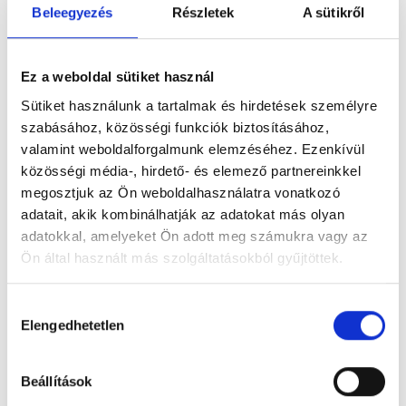
Beleegyezés
Részletek
A sütikről
ügyfél érzéseit! Ez segít oldani a feszültséget, és azt
üzeni, hogy emberként, nem csak problémaként
kezeled.
Ez a weboldal sütiket használ
Személyre szabott kommunikáció:
A gyors válasz
Sütiket használunk a tartalmak és hirdetések személyre
fontos, de önmagában nem elég. Használd az ügyfél
szabásához, közösségi funkciók biztosításához,
nevét, utalj korábbi vásárlásokra vagy előzményekre!
valamint weboldalforgalmunk elemzéséhez. Ezenkívül
közösségi média-, hirdető- és elemező partnereinkkel
Kreatív problémamegoldás:
Nem minden helyzetre
megosztjuk az Ön weboldalhasználatra vonatkozó
létezik kész forgatókönyv. A rugalmas hozzáállás és
adatait, akik kombinálhatják az adatokat más olyan
az egyedi megoldások segítenek abban, hogy az
adatokkal, amelyeket Ön adott meg számukra vagy az
ügyfél valóban pozitív élménnyel távozzon.
Ön által használt más szolgáltatásokból gyűjtöttek.
Termék- és szolgáltatásismeret:
A magabiztos
ügyfélkezelés alapja a naprakész tudás. Folyamatos
Hozzájárulás
tanulással és jól felépített belső tudásbázissal
Elengedhetetlen
kiválasztása
biztosíthatod a gyors és pontos válaszokat.
Beállítások
Zökkenőmentes vásárlás: a