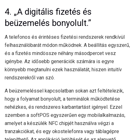
4. „A digitális fizetés és
beüzemelés bonyolult.”
A telefonos és érintéses fizetési rendszerek rendkívül
felhasználóbarát módon működnek. A beállítás egyszerű,
és a fizetés mindössze néhány másodpercet vesz
igénybe. Az idősebb generációk számára is egyre
könnyebb megtanulni ezek használatát, hiszen intuitív
rendszerekről van szó.
A beüzemeléssel kapcsolatban sokan azt feltételezik,
hogy a folyamat bonyolult, a terminálok működtetése
nehézkes, és rendszeres karbantartást igényel. Ezzel
szemben a softPOS egyszerűen egy mobilalkalmazás,
amelyet a készülék NFC chipjét használva végzi a
tranzakciókat, és egy okostelefonra vagy táblagépre
telepíthető. Az applikáció letöltését és az alapvető