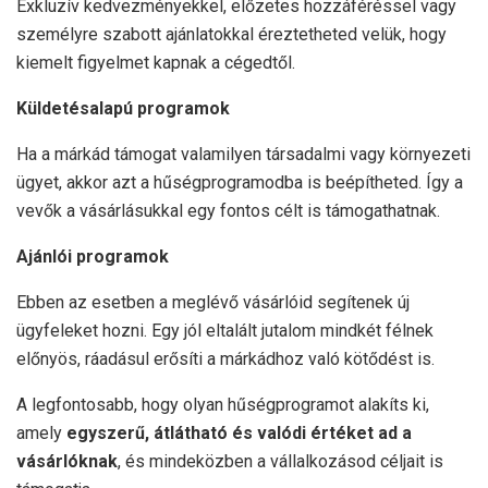
Exkluzív kedvezményekkel, előzetes hozzáféréssel vagy
személyre szabott ajánlatokkal éreztetheted velük, hogy
kiemelt figyelmet kapnak a cégedtől.
Küldetésalapú programok
Ha a márkád támogat valamilyen társadalmi vagy környezeti
ügyet, akkor azt a hűségprogramodba is beépítheted. Így a
vevők a vásárlásukkal egy fontos célt is támogathatnak.
Ajánlói programok
Ebben az esetben a meglévő vásárlóid segítenek új
ügyfeleket hozni. Egy jól eltalált jutalom mindkét félnek
előnyös, ráadásul erősíti a márkádhoz való kötődést is.
A legfontosabb, hogy olyan hűségprogramot alakíts ki,
amely
egyszerű, átlátható és valódi értéket ad a
vásárlóknak
, és mindeközben a vállalkozásod céljait is