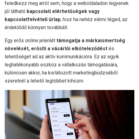
feledkezz meg arról sem, hogy a weboldaladon legyenek
jól látható
kapcsolati elérhetőségek vagy
kapcsolatfelvételi űrlap
, hisz ha nehéz elérni téged, az
érdeklődő könnyen továbbáll.
Egy erős online jelenlét
támogatja a márkaismertség
növelését, erősíti a vásárlói elköteleződést
és
lehetőséget ad az aktív kommunikációra. Ez az egyik
leghatékonyabb eszköz a vállalkozás támogatására,
különösen akkor, ha korlátozott marketingbüdzséből
szeretnél a lehető legtöbbet kihozni.