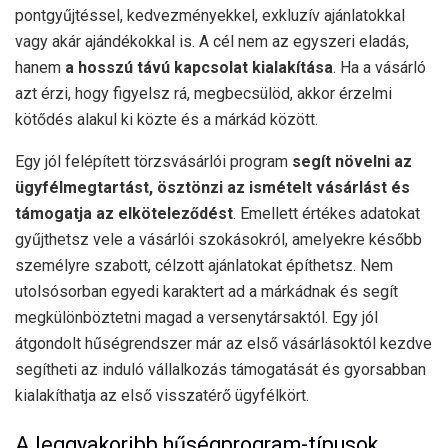
pontgyűjtéssel, kedvezményekkel, exkluzív ajánlatokkal
vagy akár ajándékokkal is. A cél nem az egyszeri eladás,
hanem
a hosszú távú kapcsolat kialakítása
. Ha a vásárló
azt érzi, hogy figyelsz rá, megbecsülöd, akkor érzelmi
kötődés alakul ki közte és a márkád között.
Egy jól felépített törzsvásárlói program
segít növelni az
ügyfélmegtartást, ösztönzi az ismételt vásárlást és
támogatja az elköteleződést
. Emellett értékes adatokat
gyűjthetsz vele a vásárlói szokásokról, amelyekre később
személyre szabott, célzott ajánlatokat építhetsz. Nem
utolsósorban egyedi karaktert ad a márkádnak és segít
megkülönböztetni magad a versenytársaktól. Egy jól
átgondolt hűségrendszer már az első vásárlásoktól kezdve
segítheti az induló vállalkozás támogatását és gyorsabban
kialakíthatja az első visszatérő ügyfélkört.
A leggyakoribb hűségprogram-típusok