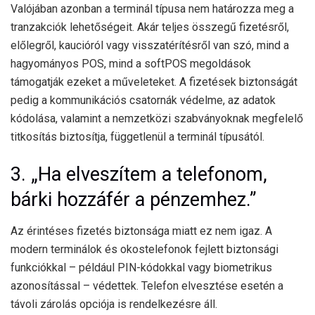
Valójában azonban a terminál típusa nem határozza meg a
tranzakciók lehetőségeit. Akár teljes összegű fizetésről,
előlegről, kaucióról vagy visszatérítésről van szó, mind a
hagyományos POS, mind a softPOS megoldások
támogatják ezeket a műveleteket. A fizetések biztonságát
pedig a kommunikációs csatornák védelme, az adatok
kódolása, valamint a nemzetközi szabványoknak megfelelő
titkosítás biztosítja, függetlenül a terminál típusától.
3. „Ha elveszítem a telefonom,
bárki hozzáfér a pénzemhez.”
Az érintéses fizetés biztonsága miatt ez nem igaz. A
modern terminálok és okostelefonok fejlett biztonsági
funkciókkal – például PIN-kódokkal vagy biometrikus
azonosítással – védettek. Telefon elvesztése esetén a
távoli zárolás opciója is rendelkezésre áll.