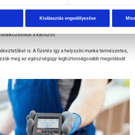
Kiválasztás engedélyezése
Min
ten vízvezeték-szerelők, takarítók és kertészek számára
lázással integrált. A
Forbes Business Council
állalkozásokat a káosztól.
keztetőket is. A fizetés így a helyszíni munka természetes,
Nézzük meg az egészségügy legbiztonságosabb megoldását