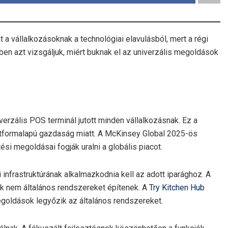
t a vállalkozásoknak a technológiai elavulásból, mert a régi
ben azt vizsgáljuk, miért buknak el az univerzális megoldások
iverzális POS terminál jutott minden vállalkozásnak. Ez a
platformalapú gazdaság miatt. A McKinsey Global 2025-ös
tési megoldásai fogják uralni a globális piacot.
i infrastruktúrának alkalmazkodnia kell az adott iparághoz. A
k nem általános rendszereket építenek. A
Try Kitchen Hub
egoldások legyőzik az általános rendszereket.