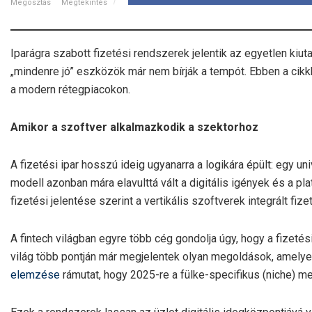
Megosztás
Megtekintés
Iparágra szabott fizetési rendszerek jelentik az egyetlen kiuta
„mindenre jó” eszközök már nem bírják a tempót. Ebben a cikk
a modern rétegpiacokon.
Amikor a szoftver alkalmazkodik a szektorhoz
A fizetési ipar hosszú ideig ugyanarra a logikára épült: egy un
modell azonban mára elavulttá vált a digitális igények és a 
fizetési jelentése szerint a vertikális szoftverek integrált fize
A fintech világban egyre több cég gondolja úgy, hogy a fizetés
világ több pontján már megjelentek olyan megoldások, amelye
elemzése
rámutat, hogy 2025-re a fülke-specifikus (niche) m