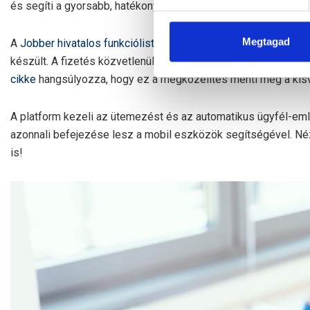
és segíti a gyorsabb, hatékonyabb ügyfélkiszolgálást.
Megtagad
A
Jobber hivatalos funkciólistája
alapján a rendszer kifejezet
készült. A fizetés közvetlenül a munkalaphoz kötött és a szám
cikke
hangsúlyozza, hogy ez a megközelítés menti meg a kisv
A platform kezeli az ütemezést és az automatikus ügyfél-emlé
azonnali befejezése lesz a mobil eszközök segítségével. 
is!