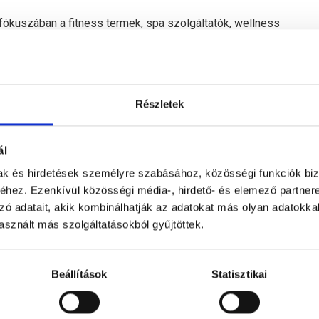
ókuszában a fitness termek, spa szolgáltatók, wellness
an integrálódik az időpontfoglalásba és az automatikus
ztül érintésmentesen jelentkezhetnek be az órákra.
Részletek
AI funkciói már a vendégek lemorzsolódását is képesek
ál
mak és hirdetések személyre szabásához, közösségi funkciók biz
meglévő rendszerek integrálásáig. A fizetés itt nem egy
hez. Ezenkívül közösségi média-, hirdető- és elemező partner
ja. Mi a helyzet a terepen dolgozókkal?
zó adatait, akik kombinálhatják az adatokat más olyan adatokka
sznált más szolgáltatásokból gyűjtöttek.
ber egy úgynevezett „field service software”, ami javítja a
Beállítások
Statisztikai
lizálja az olyan folyamatokat, mint a munkarendelés,
-követés. Növeli a produktivitást, csökkenti a papírmunkát,