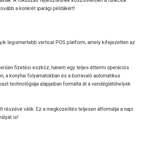
válnak. A fókuszált fejlesztésnek köszönhetően a funkciók
ovább a konkrét iparági példákért!
gyik legismertebb vertical POS platform, amely kifejezetten az
rűen fizetési eszköz, hanem egy teljes éttermi operációs
en, a konyhai folyamatokban és a borravaló automatikus
oast technológiája alapjaiban formálta át a vendéglátóhelyek
t részévé válik. Ez a megközelítés teljesen átformálja a napi
ályát is!