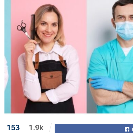
153
1.9k