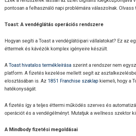
Ezek a rendszerek lassan az üzlet digitális idegközpontjává 
pontosan a felhasználó napi problémáira válaszolnak. Olvass t
Toast: A vendéglátás operációs rendszere
Hogyan segíti a Toast a vendéglátóipari vállalatokat? Ez az e
éttermek és kávézók komplex igényeire készült.
A
Toast hivatalos termékleírása
szerint a rendszer nem egysze
platform. A fizetés kezelése mellett segít az asztalkezelésb
elosztásában is. Az
1851 Franchise szaklap
kiemeli, hogy a T
hatékonyságát.
A fizetés így a teljes éttermi működés szerves és automatizál
operációt és a vendégélményt. Mutatjuk a wellness szektor kir
A Mindbody fizetési megoldásai