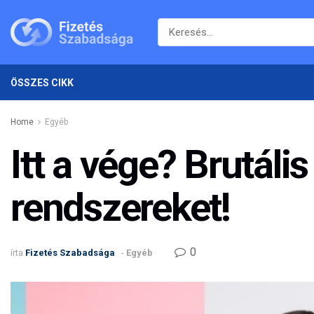
ÖSSZES CIKK
Home
Egyéb
Itt a vége? Brutáli
rendszereket!
0
írta
Fizetés Szabadsága
-
Egyéb