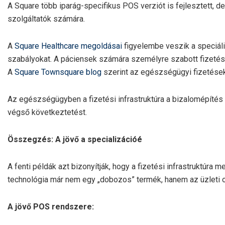
A Square több iparág-specifikus POS verziót is fejlesztett
szolgáltatók számára.
A
Square Healthcare megoldásai
figyelembe veszik a speciál
szabályokat. A páciensek számára személyre szabott fizetési 
A
Square Townsquare blog
szerint az egészségügyi fizetések
Az egészségügyben a fizetési infrastruktúra a bizalomépítés 
végső következtetést.
Összegzés: A jövő a specializációé
A fenti példák azt bizonyítják, hogy a fizetési infrastruktúra me
technológia már nem egy „dobozos” termék, hanem az üzleti o
A jövő POS rendszere: