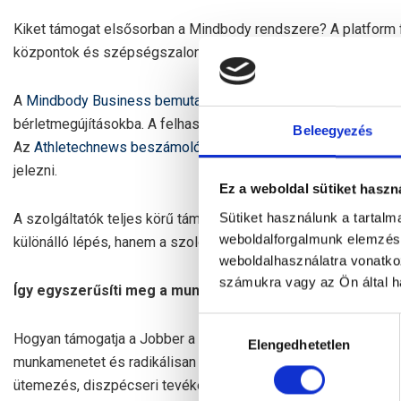
Kiket támogat elsősorban a Mindbody rendszere? A platform f
központok és szépségszalonok állnak.
A
Mindbody Business bemutatója
szerint a fizetés itt szoros
bérletmegújításokba. A felhasználók saját alkalmazáson keres
Beleegyezés
Az
Athletechnews beszámolója
alapján a Mindbody legújabb 
jelezni.
Ez a weboldal sütiket haszn
Sütiket használunk a tartal
A szolgáltatók teljes körű támogatást kapnak az oktatástól a 
weboldalforgalmunk elemzésé
különálló lépés, hanem a szolgáltatás üzleti modelljének alap
weboldalhasználatra vonatko
számukra vagy az Ön által ha
Így egyszerűsíti meg a munkát a Jobber
Hozzájárulás
Hogyan támogatja a Jobber a kékgalléros szakembereket? A Job
Elengedhetetlen
kiválasztása
munkamenetet és radikálisan gyorsítja a kifizetéseket. Optima
ütemezés, diszpécseri tevékenység és a valós idejű technikus