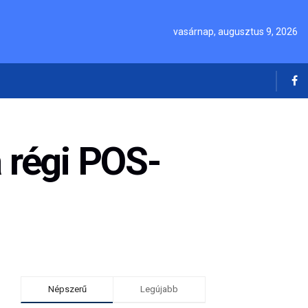
vasárnap, augusztus 9, 2026
a régi POS-
Népszerű
Legújabb