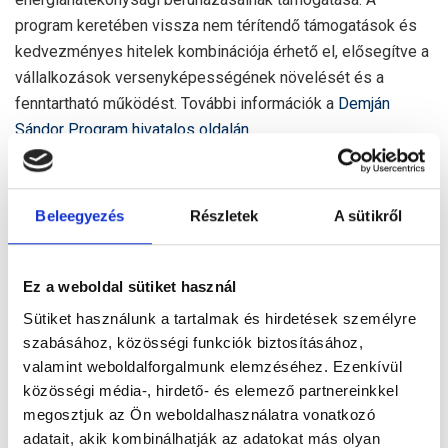
program keretében vissza nem térítendő támogatások és
kedvezményes hitelek kombinációja érhető el, elősegítve a
vállalkozások versenyképességének növelését és a
fenntartható működést. További információk a
Demján
Sándor Program hivatalos oldalán
.
KKV Technológia Plusz Budapest
Hitelprogram
Beleegyezés
Részletek
A sütikről
A KKV Technológia Plusz Budapest Hitelprogram 73
Ez a weboldal sütiket használ
milliárd forintos kerettel indult, és kamatmentes
hitellehetőséget biztosít a budapesti székhelyű kkv-k
Sütiket használunk a tartalmak és hirdetések személyre
számára. A hitel összege 5 és 50 millió forint között lehet,
szabásához, közösségi funkciók biztosításához,
valamint weboldalforgalmunk elemzéséhez. Ezenkívül
felhasználható eszközberuházásra,
közösségi média-, hirdető- és elemező partnereinkkel
ingatlankorszerűsítésre és elektromos járművek
megosztjuk az Ön weboldalhasználatra vonatkozó
beszerzésére. Az igénylés feltétele legalább egy lezárt
adatait, akik kombinálhatják az adatokat más olyan
üzleti év és egy alkalmazott megléte. A pályázatokat 2025