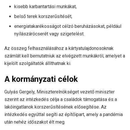
kisebb karbantartási munkákat,
belső terek korszerűsítését,
energiatakarékosságot célzó beruházásokat, például
nyílászárócserét vagy szigetelést.
Az összeg felhasználásához a kártyatulajdonosoknak
számlát kell bemutatniuk az elvégzett munkákról, amelyet a
kijelölt szolgáltatók állíthatnak ki.
A kormányzati célok
Gulyás Gergely, Miniszterelnökséget vezető miniszter
szerint az intézkedés célja a családok támogatása és a
lakóingatlanok korszerűsítésének elősegítése. Az
intézkedés egyúttal segíti az építőipart, amely a pandémia
után nehéz időszakot élt meg.