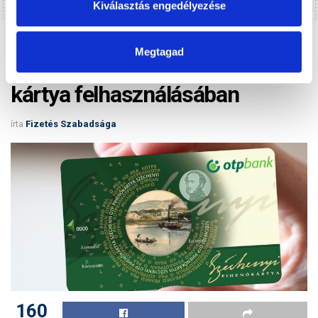
Kiválasztás engedélyezése
Home
Gazdaság
Megtagad
Óriási változás jön a SZÉP-
kártya felhasználásában
írta
Fizetés Szabadsága
160