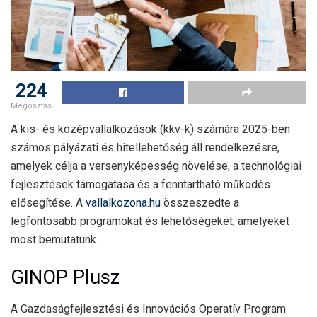
224
Megosztás
A kis- és középvállalkozások (kkv-k) számára 2025-ben
számos pályázati és hitellehetőség áll rendelkezésre,
amelyek célja a versenyképesség növelése, a technológiai
fejlesztések támogatása és a fenntartható működés
elősegítése. A
vallalkozona.hu
összeszedte a
legfontosabb programokat és lehetőségeket, amelyeket
most bemutatunk.
GINOP Plusz
A Gazdaságfejlesztési és Innovációs Operatív Program