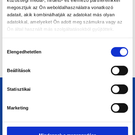
közösségi média-, hirdető- és elemező partnereinkkel
hozhatod ki a legtöbbet a munkaszüneti
napokból
megosztjuk az Ön weboldalhasználatra vonatkozó
adatait, akik kombinálhatják az adatokat más olyan
Fellendítenéd a kisvállalkozásod? Ezek a 2026-
adatokkal, amelyeket Ön adott meg számukra vagy az
os pályázati és hitellehetőségek
Ön által használt más szolgáltatásokból gyűjtöttek.
kisvállalkozások számára
Mennyi lesz a minimálbér Magyarországon
Hozzájárulás
2026-ban?
Elengedhetetlen
kiválasztása
Beállítások
Statisztikai
Navigáció
Marketing
Főoldal
Impresszum
Adatvédelem