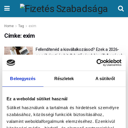
Home
Tag
exim
Címke:
exim
Fellendítenéd a kisvállalkozásod? Ezek a 2026-
os pályázati és hitellehetőségek kisvállalkozások
számára
ÍRTA
FIZETÉS SZABADSÁGA
0
Beleegyezés
Részletek
A sütikről
Népszerű
Legújabb
Ez a weboldal sütiket használ
Ne várj az utolsó pillanatig! – 5 ok, amiért nem
érdemes halogatni a tartozásaidat
Sütiket használunk a tartalmak és hirdetések személyre
szabásához, közösségi funkciók biztosításához,
valamint weboldalforgalmunk elemzéséhez. Ezenkívül
Mi vár ránk 2026-ban? Megmutatjuk, hogyan