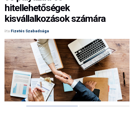
hitellehetőségek
kisvállalkozások számára
írta
Fizetés Szabadsága
224
Megosztás
A kis- és középvállalkozások (kkv-k) számára 2025-ben
számos pályázati és hitellehetőség áll rendelkezésre,