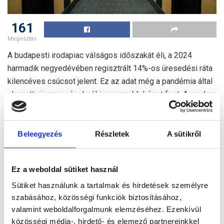
161
Megosztás
A budapesti irodapiac válságos időszakát éli, a 2024
harmadik negyedévében regisztrált 14%-os üresedési ráta
kilencéves csúcsot jelent. Ez az adat még a pandémia által
okozott visszaeséseknél is rosszabb képet fest. A modern
irodaállomány ugyan folyamatosan növekszik, jelenleg 4,4
millió négyzetmétert tesz ki, de a kereslet jelentősen
csökkent, különösen a nettó kereslet, amely 12%-kal marad
Beleegyezés
Részletek
A sütikről
el az előző év hasonló időszakától​ – írja a
vg.hu
.
Távmunkaváltás és bizonytalan kilátások
Ez a weboldal sütiket használ
Sütiket használunk a tartalmak és hirdetések személyre
A hibrid munkamodell térhódítása alapjaiban alakította át a
szabásához, közösségi funkciók biztosításához,
bérlői igényeket. A cégek kisebb irodaterületekre váltanak,
valamint weboldalforgalmunk elemzéséhez. Ezenkívül
közösségi terekre helyezve a hangsúlyt, ami a bérleti
közösségi média-, hirdető- és elemező partnereinkkel