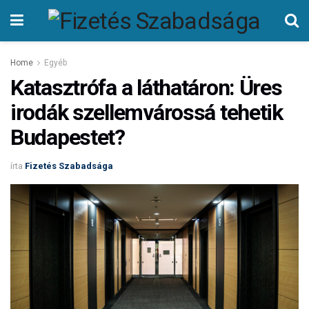
Home
Egyéb
Katasztrófa a láthatáron: Üres
irodák szellemvárossá tehetik
Budapestet?
írta
Fizetés Szabadsága