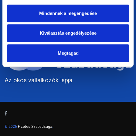
Főoldal
Impresszum
Mindennek a megengedése
Adatvédelem
Kiválasztás engedélyezése
Megtagad
Az okos vállalkozók lapja
© 2026
Fizetés Szabadsága
.