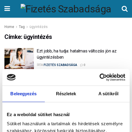
Home
Tag
ügyintézés
Címke:
ügyintézés
Ezt jobb, ha tudja: hatalmas változás jön az
ügyintézésben
ÍRTA
FIZETÉS SZABADSÁGA
0
Fellendítenéd a kisvállalkozásod? Ezek a 2026-
os pályázati és hitellehetőségek kisvállalkozások
számára
Beleegyezés
Részletek
A sütikről
ÍRTA
FIZETÉS SZABADSÁGA
0
Ez a weboldal sütiket használ
Népszerű
Legújabb
Sütiket használunk a tartalmak és hirdetések személyre
Ne várj az utolsó pillanatig! – 5 ok, amiért nem
szabásához, közösségi funkciók biztosításához,