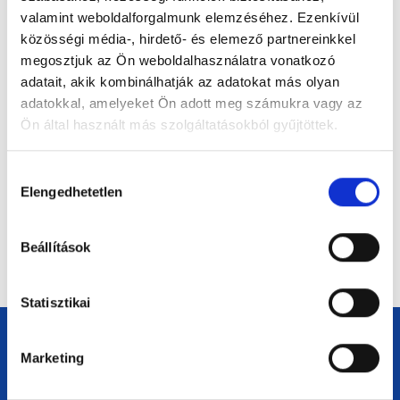
érdemes halogatni a tartozásaidat
valamint weboldalforgalmunk elemzéséhez. Ezenkívül
közösségi média-, hirdető- és elemező partnereinkkel
megosztjuk az Ön weboldalhasználatra vonatkozó
Mi vár ránk 2026-ban? Megmutatjuk, hogyan
hozhatod ki a legtöbbet a munkaszüneti
adatait, akik kombinálhatják az adatokat más olyan
napokból
adatokkal, amelyeket Ön adott meg számukra vagy az
Ön által használt más szolgáltatásokból gyűjtöttek.
Fellendítenéd a kisvállalkozásod? Ezek a 2026-
os pályázati és hitellehetőségek
kisvállalkozások számára
Hozzájárulás
Elengedhetetlen
kiválasztása
Mennyi lesz a minimálbér Magyarországon
2026-ban?
Beállítások
Statisztikai
Marketing
Navigávió