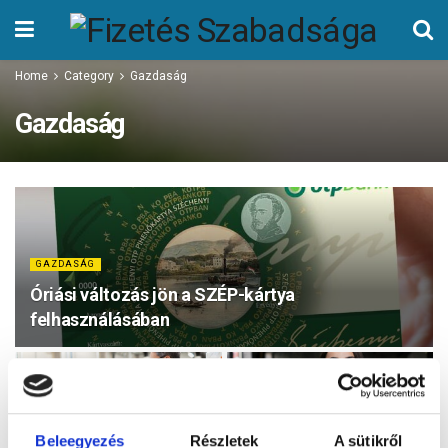
Home
Category
Gazdaság
Gazdaság
GAZDASÁG
Óriási változás jön a SZÉP-kártya
felhasználásában
GAZDASÁG
GAZDASÁG
Mennyi lesz a minimálbér
Beleegyezés
Részletek
A sütikről
Magyarországon 2026-
A 2026-ös kisvállalkozói