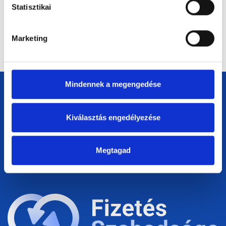
Statisztikai
Mennyi lesz a minimálbér Magyarországon
2026-ban?
Marketing
Mindennek a megengedése
Navigávió
Kiválasztás engedélyezése
Főoldal
Impresszum
Megtagad
Adatvédelem