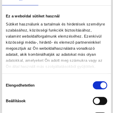
ban?
trendek: Mire készüljünk?
Ez a weboldal sütiket használ
Sütiket használunk a tartalmak és hirdetések személyre
Feltöltés alatt
szabásához, közösségi funkciók biztosításához,
valamint weboldalforgalmunk elemzéséhez. Ezenkívül
közösségi média-, hirdető- és elemező partnereinkkel
megosztjuk az Ön weboldalhasználatra vonatkozó
Népszerű
Legújabb
adatait, akik kombinálhatják az adatokat más olyan
adatokkal, amelyeket Ön adott meg számukra vagy az
Ne várj az utolsó pillanatig! – 5 ok, amiért nem
érdemes halogatni a tartozásaidat
Ön által használt más szolgáltatásokból gyűjtöttek.
Hozzájárulás
Mi vár ránk 2026-ban? Megmutatjuk, hogyan
hozhatod ki a legtöbbet a munkaszüneti
Elengedhetetlen
kiválasztása
napokból
Beállítások
Fellendítenéd a kisvállalkozásod? Ezek a 2026-
os pályázati és hitellehetőségek
kisvállalkozások számára