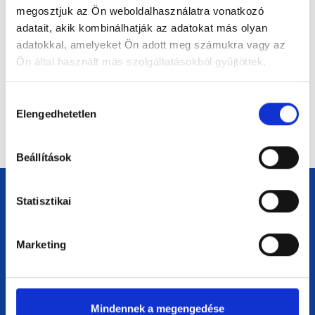
napokból
megosztjuk az Ön weboldalhasználatra vonatkozó
adatait, akik kombinálhatják az adatokat más olyan
Fellendítenéd a kisvállalkozásod? Ezek a 2026-
adatokkal, amelyeket Ön adott meg számukra vagy az
os pályázati és hitellehetőségek
kisvállalkozások számára
Ön által használt más szolgáltatásokból gyűjtöttek.
Mennyi lesz a minimálbér Magyarországon
Hozzájárulás
2026-ban?
Elengedhetetlen
kiválasztása
Beállítások
Statisztikai
Navigáció
Marketing
Főoldal
Impresszum
Adatvédelem
Mindennek a megengedése