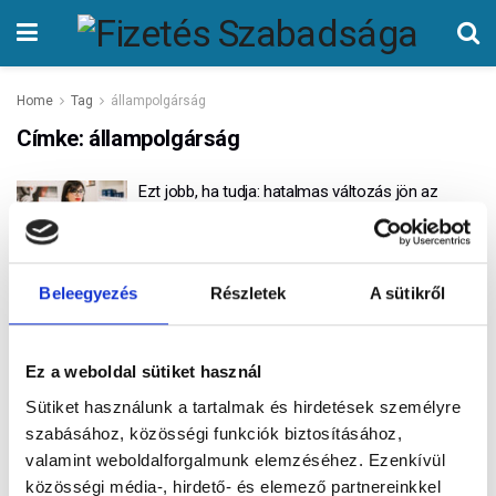
Home
Tag
állampolgárság
Címke:
állampolgárság
Ezt jobb, ha tudja: hatalmas változás jön az
ügyintézésben
ÍRTA
FIZETÉS SZABADSÁGA
0
Beleegyezés
Részletek
A sütikről
Népszerű
Legújabb
Ez a weboldal sütiket használ
Ne várj az utolsó pillanatig! – 5 ok, amiért nem
érdemes halogatni a tartozásaidat
Sütiket használunk a tartalmak és hirdetések személyre
szabásához, közösségi funkciók biztosításához,
Mi vár ránk 2026-ban? Megmutatjuk, hogyan
valamint weboldalforgalmunk elemzéséhez. Ezenkívül
hozhatod ki a legtöbbet a munkaszüneti
közösségi média-, hirdető- és elemező partnereinkkel