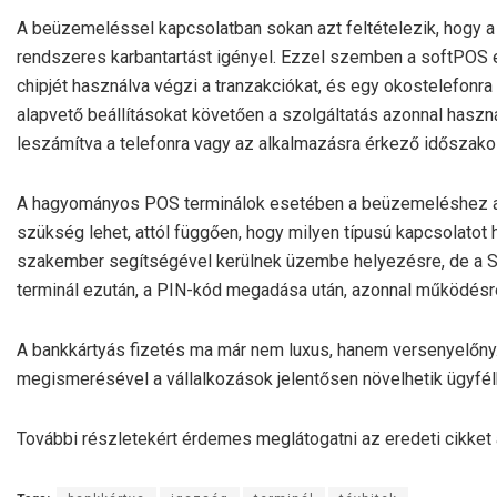
A beüzemeléssel kapcsolatban sokan azt feltételezik, hogy a
rendszeres karbantartást igényel. Ezzel szemben a softPOS
chipjét használva végzi a tranzakciókat, és egy okostelefonra 
alapvető beállításokat követően a szolgáltatás azonnal haszn
leszámítva a telefonra vagy az alkalmazásra érkező időszakos
A hagyományos POS terminálok esetében a beüzemeléshez a k
szükség lehet, attól függően, hogy milyen típusú kapcsolatot
szakember segítségével kerülnek üzembe helyezésre, de a SIM-
terminál ezután, a PIN-kód megadása után, azonnal működésr
A bankkártyás fizetés ma már nem luxus, hanem versenyelőny.
megismerésével a vállalkozások jelentősen növelhetik ügyfél
További részletekért érdemes meglátogatni az eredeti cikket