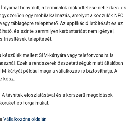
 folyamat bonyolult, a terminálok működtetése nehézkes, és
 egyszerűen egy mobilalkalmazás, amelyet a készülék NFC
vagy táblagépre telepíthető. Az applikáció letöltését és az
álható, és szinte semmilyen karbantartást nem igényel,
 frissítések telepítését.
észülék mellett SIM-kártyára vagy telefonvonalra is
 használ. Ezek a rendszerek összetettségük miatt általában
kártyát például maga a vállalkozás is biztosíthatja. A
e kész.
 A tévhitek eloszlatásával és a korszerű megoldások
körüket és forgalmukat.
 a
Vállalkozóna oldalán