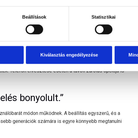
zakciók lehetőségeit. Akár teljes összegű fizetésről,
 hagyományos POS, mind a softPOS megoldások támogatják
Beállítások
Statisztikai
nikációs csatornák védelme, az adatok kódolása, valamint a
getlenül a terminál típusától.
 bárki hozzáfér a pénzemhez.”
Kiválasztás engedélyezése
Min
terminálok és okostelefonok fejlett biztonsági funkciókkal –
ek. Telefon elvesztése esetén a távoli zárolás opciója is
elés bonyolult.”
asználóbarát módon működnek. A beállítás egyszerű, és a
sebb generációk számára is egyre könnyebb megtanulni