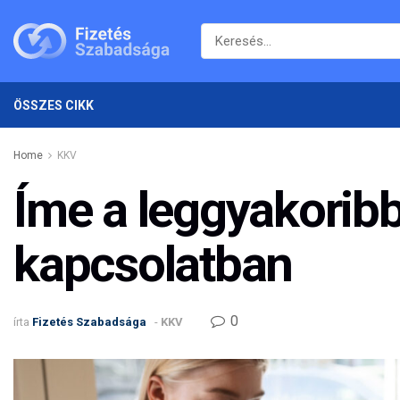
ÖSSZES CIKK
Home
KKV
Íme a leggyakoribb
kapcsolatban
0
írta
Fizetés Szabadsága
-
KKV