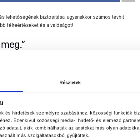
tés lehetőségének biztosítása, ugyanakkor számos tévhit
bb félreértéseket és a valóságot!
 meg.”
tségekkel jár, azonban ez nem feltétlenül igaz. A készülékek
 és a tranzakciós díjak is sokszor az üzlet növekedéséhez
 konstrukciókat, például SoftPOS megoldásokat, ahol már
Részletek
érhetek.”
ál
mak és hirdetések személyre szabásához, közösségi funkciók biz
alkalmasak bizonyos fizetési műveletekre, például előleg,
hez. Ezenkívül közösségi média-, hirdető- és elemező partner
zó adatait, akik kombinálhatják az adatokat más olyan adatokka
sznált más szolgáltatásokból gyűjtöttek.