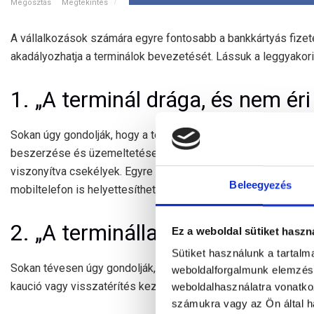
Megosztás
Megtekintés
A vállalkozások számára egyre fontosabb a bankkártyás fize
akadályozhatja a terminálok bevezetését. Lássuk a leggyakori
1. „A terminál drága, és nem éri
Sokan úgy gondolják, hogy a terminál fenntartása jelentős köl
beszerzése és üzemeltetése ma már elérhetőbb, mint valaha,
viszonyítva csekélyek. Egyre több pénzintézet kínál kedvező
Beleegyezés
mobiltelefon is helyettesítheti a hagyományos terminált.
2. „A terminállal előleget nem k
Ez a weboldal sütiket haszn
Sütiket használunk a tartal
Sokan tévesen úgy gondolják, hogy a softPOS rendszerek nem 
weboldalforgalmunk elemzésé
kaució vagy visszatérítés kezelésére.
weboldalhasználatra vonatko
számukra vagy az Ön által ha