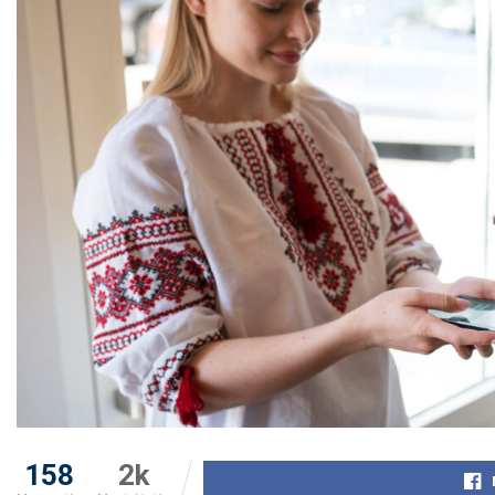
158
2k