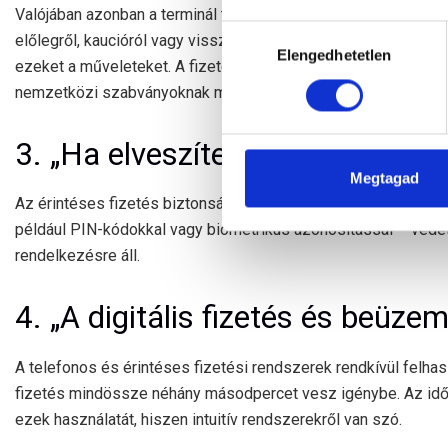
Valójában azonban a terminál típusa nem határozza meg a tran
Hozzájárulás
előlegről, kaucióról vagy visszatérítésről van szó, mind a
Elengedhetetlen
kiválasztása
ezeket a műveleteket. A fizetések biztonságát pedig a kommu
nemzetközi szabványoknak megfelelő titkosítás biztosítja, füg
3. „Ha elveszítem a telefonom,
Megtagad
Az érintéses fizetés biztonsága miatt ez nem igaz. A modern 
például PIN-kódokkal vagy biometrikus azonosítással – védett
rendelkezésre áll.
4. „A digitális fizetés és beüzem
A telefonos és érintéses fizetési rendszerek rendkívül felh
fizetés mindössze néhány másodpercet vesz igénybe. Az idő
ezek használatát, hiszen intuitív rendszerekről van szó.