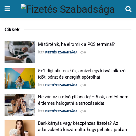
Cikkek
Mi történik, ha elromlik a POS terminál?
ÍRTA
FIZETÉS SZABADSÁGA
0
5+1 digitális eszköz, amivel egy kisvállalkozó
időt, pénzt és energiát spórolhat
ÍRTA
FIZETÉS SZABADSÁGA
0
Ne várj az utolsó pillanatig! – 5 ok, amiért nem
érdemes halogatni a tartozásaidat
ÍRTA
FIZETÉS SZABADSÁGA
0
Bankkártyás vagy készpénzes fizetés? Az
adószakértő kiszámolta, hogy járhatsz jobban