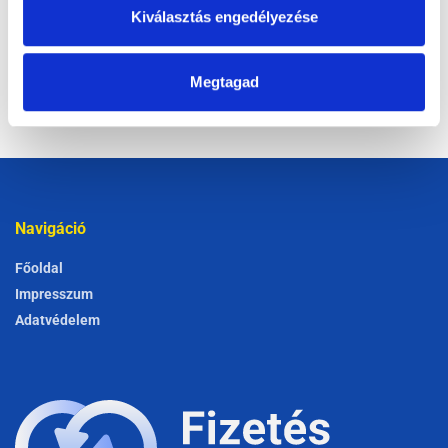
Kiválasztás engedélyezése
200 MEGOSZTÁSOK
Hogyan vágj bele a 2026-os évbe kezdő vállalkozóként?
Megtagad
173 MEGOSZTÁSOK
Navigáció
Főoldal
Impresszum
Adatvédelem