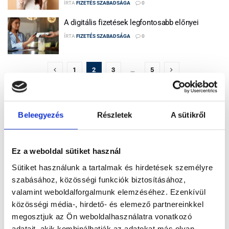
ÍRTA
FIZETÉS SZABADSÁGA
0
A digitális fizetések legfontosabb előnyei
ÍRTA
FIZETÉS SZABADSÁGA
0
1
2
3
…
5
Beleegyezés
Részletek
A sütikről
Népszerű hírek
Ez a weboldal sütiket használ
Sütiket használunk a tartalmak és hirdetések személyre
szabásához, közösségi funkciók biztosításához,
valamint weboldalforgalmunk elemzéséhez. Ezenkívül
közösségi média-, hirdető- és elemező partnereinkkel
megosztjuk az Ön weboldalhasználatra vonatkozó
adatait, akik kombinálhatják az adatokat más olyan