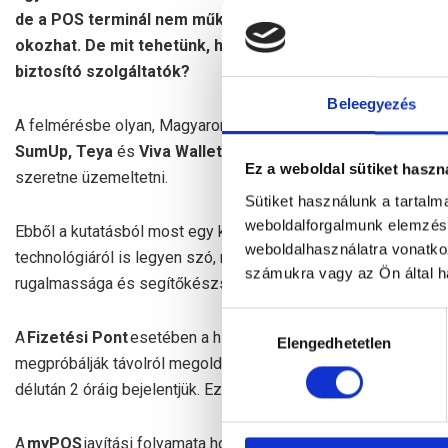
de a POS terminál nem működik. Ilyenkor minden perc szám
okozhat. De mit tehetünk, ha elromlik a terminál, és ho
biztosító szolgáltatók?
Beleegyezés
A felmérésbe olyan, Magyarországon is aktív szolgáltatók ker
SumUp, Teya
és
Viva Wallet,
vagyis azok, amelyekkel a legt
Ez a weboldal sütiket haszn
szeretne üzemeltetni.
Sütiket használunk a tartal
weboldalforgalmunk elemzésé
Ebből a kutatásból most egy külön témát emelünk ki:
mi törté
weboldalhasználatra vonatko
technológiáról is legyen szó, meghibásodás bármikor előfordul
számukra vagy az Ön által ha
rugalmassága és segítőkészsége döntő lehet.
Hozzájárulás
A
Fizetési Pont
esetében a hibaelhárítás azonnal a telefonos
Elengedhetetlen
kiválasztása
megpróbálják távolról megoldani a problémát. Ha ez nem sikerül,
délután 2 óráig bejelentjük. Ez az egyik leggyorsabb és legr
A
myPOS
javítási folyamata hosszabb, mert a hibás terminált 