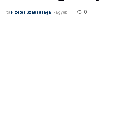
0
írta
Fizetés Szabadsága
-
Egyéb