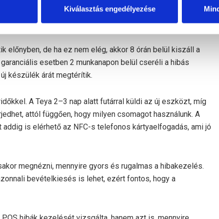
Kiválasztás engedélyezése
Min
edő addig is használhat fizetési kérelmet vagy ideiglenesen
tik előnyben, de ha ez nem elég, akkor 8 órán belül kiszáll a
garanciális esetben 2 munkanapon belül cseréli a hibás
t új készülék árát megtérítik.
ridőkkel. A Teya 2–3 nap alatt futárral küldi az új eszközt, míg
terjedhet, attól függően, hogy milyen csomagot használunk. A
t addig is elérhető az NFC-s telefonos kártyaelfogadás, ami jó
ásakor megnézni, mennyire gyors és rugalmas a hibakezelés.
nnali bevételkiesés is lehet, ezért fontos, hogy a
POS hibák kezelését vizsgálta, hanem azt is, mennyire