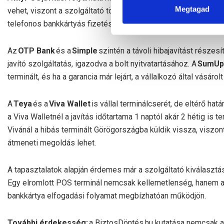
Megtagad
vehet, viszont a szolgáltató több alternatívát kínál: a keresk
telefonos bankkártyás fizetést.
Az
OTP Bank
és a
Simple
szintén a távoli hibajavítást részesí
javító szolgáltatás, igazodva a bolt nyitvatartásához. A
SumUp
terminált, és ha a garancia már lejárt, a vállalkozó által vásárol
A
Teya
és a
Viva Wallet
is vállal terminálcserét, de eltérő hatá
a Viva Walletnél a javítás időtartama 1 naptól akár 2 hétig is 
Vivánál a hibás terminált Görögországba küldik vissza, viszon
átmeneti megoldás lehet.
A tapasztalatok alapján érdemes már a szolgáltató kiválaszt
Egy elromlott POS terminál nemcsak kellemetlenség, hanem azo
bankkártya elfogadási folyamat megbízhatóan működjön.
További érdekesség:
a BiztosDöntés.hu kutatása nemcsak a 