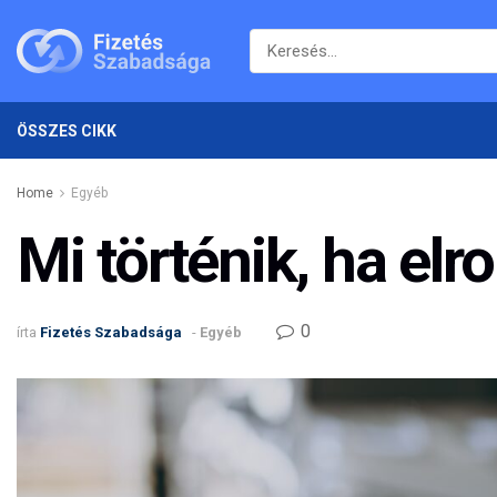
ÖSSZES CIKK
Home
Egyéb
Mi történik, ha el
0
írta
Fizetés Szabadsága
-
Egyéb