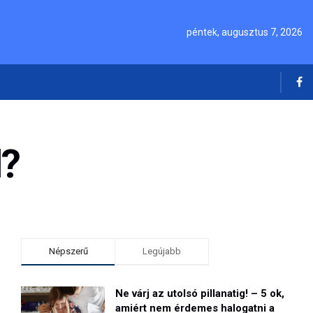
péntek, augusztus 7, 2026
l?
Népszerű
Legújabb
Ne várj az utolsó pillanatig! – 5 ok,
amiért nem érdemes halogatni a