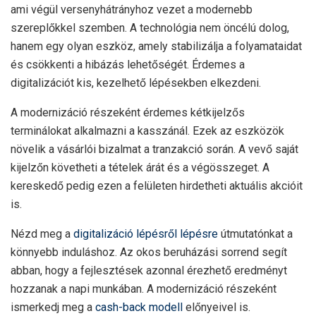
ami végül versenyhátrányhoz vezet a modernebb
szereplőkkel szemben. A technológia nem öncélú dolog,
hanem egy olyan eszköz, amely stabilizálja a folyamataidat
és csökkenti a hibázás lehetőségét. Érdemes a
digitalizációt kis, kezelhető lépésekben elkezdeni.
A modernizáció részeként érdemes kétkijelzős
terminálokat alkalmazni a kasszánál. Ezek az eszközök
növelik a vásárlói bizalmat a tranzakció során. A vevő saját
kijelzőn követheti a tételek árát és a végösszeget. A
kereskedő pedig ezen a felületen hirdetheti aktuális akcióit
is.
Nézd meg a
digitalizáció lépésről lépésre
útmutatónkat a
könnyebb induláshoz. Az okos beruházási sorrend segít
abban, hogy a fejlesztések azonnal érezhető eredményt
hozzanak a napi munkában. A modernizáció részeként
ismerkedj meg a
cash-back modell
előnyeivel is.