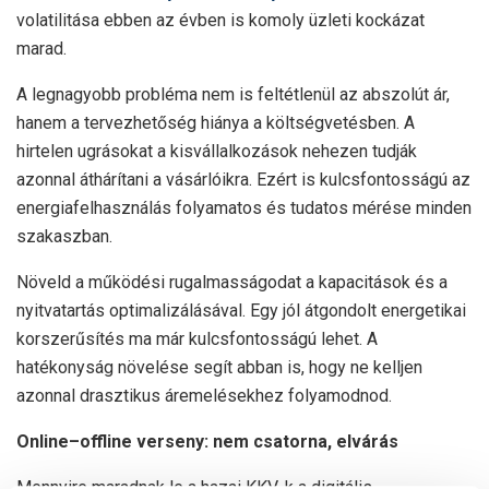
volatilitása ebben az évben is komoly üzleti kockázat
marad.
A legnagyobb probléma nem is feltétlenül az abszolút ár,
hanem a tervezhetőség hiánya a költségvetésben. A
hirtelen ugrásokat a kisvállalkozások nehezen tudják
azonnal áthárítani a vásárlóikra. Ezért is kulcsfontosságú az
energiafelhasználás folyamatos és tudatos mérése minden
szakaszban.
Növeld a működési rugalmasságodat a kapacitások és a
nyitvatartás optimalizálásával. Egy jól átgondolt energetikai
korszerűsítés ma már kulcsfontosságú lehet. A
hatékonyság növelése segít abban is, hogy ne kelljen
azonnal drasztikus áremelésekhez folyamodnod.
Online–offline verseny: nem csatorna, elvárás
Mennyire maradnak le a hazai KKV-k a digitális