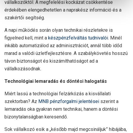
vállalkozóktól. A megfelelési kockázat csökkentése
érdekében elengedhetetlen a naprakész információ és a
szakértői segítség.
A napi működés során olyan technikai részletekre is
figyelned kell, mint a
készpénzfelváltás tudnivalói
. Minél
inkább automatizálod az adminisztrációt, annál több időd
marad a valódi üzletfejlesztésre. A szabálykövetés hosszú
távon biztonságot és kiszámíthatóságot ad a
vállalkozásodnak.
Technológiai lemaradás és döntési halogatás
Miért lassú a technológiai felzárkózás a kisvállalati
szektorban? Az
MNB pénzforgalmi jelentései
szerint a
lemaradás oka gyakran nem technikai, hanem a döntési
bizonytalanságban keresendő.
Sok vállalkozó esik a „később majd megcsináljuk” hibájába,