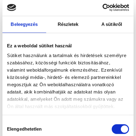
versenyben? Az
Eurostat
összehasonlító adatai szerint a
magyar kisvállalkozások digitális jelenléte sajnos még
mindig elmarad az uniós átlagtól.
Beleegyezés
Részletek
A sütikről
A vásárlók nagy része ma már nem különíti el az online és
offline világot, egyszerűen csak elérhetőséget és élményt
Ez a weboldal sütiket használ
várnak. Az internetes jelenlét 2026-ban már
Sütiket használunk a tartalmak és hirdetések személyre
elengedhetetlen. A fizikai üzlet értéke a személyességben
szabásához, közösségi funkciók biztosításához,
és a bizalomépítésben teljesedik ki.
valamint weboldalforgalmunk elemzéséhez. Ezenkívül
közösségi média-, hirdető- és elemező partnereinkkel
Használd ki a hibrid megoldások előnyeit a vásárlói
megosztjuk az Ön weboldalhasználatra vonatkozó
elégedettség növelésére. Az online tájékozódás és a bolti
adatait, akik kombinálhatják az adatokat más olyan
átvétel kombinációja például kiváló versenyelőny lehet
adatokkal, amelyeket Ön adott meg számukra vagy az
számodra. Erről bővebben olvashatsz a
vásárlói
Ön által használt más szolgáltatásokból gyűjtöttek.
elégedettség méréséről
szóló cikkünkben.
Hozzájárulás
Elengedhetetlen
kiválasztása