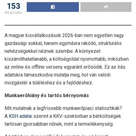
153
Megosztás
A magyar kisvállalkozások 2026-ban nem egyetlen nagy
gazdasági sokkal, hanem egymásra rakódó, strukturális
nehézségekkel néznek szembe. A környezet
kiszámíthatatlanabb, a költségoldal nyomottabb, miközben
az online és offline verseny egyaránt erősödik. Ez az írás
adatokra támaszkodva mutatja meg, hol van valódi
mozgástér a túléléshez és a fejlődéshez.
Munkaerőhiány és tartós bérnyomás
Mit mutatnak a legfrissebb munkaerőpiaci statisztikák?
A
KSH adatai
szerint a KKV-szektorban a bérköltségek
tartósan gyorsabban nőnek, mint a termelékenység.