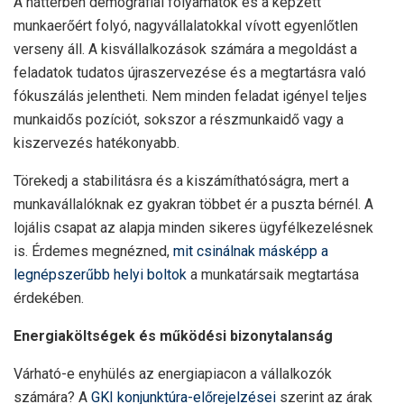
A háttérben demográfiai folyamatok és a képzett
munkaerőért folyó, nagyvállalatokkal vívott egyenlőtlen
verseny áll. A kisvállalkozások számára a megoldást a
feladatok tudatos újraszervezése és a megtartásra való
fókuszálás jelentheti. Nem minden feladat igényel teljes
munkaidős pozíciót, sokszor a részmunkaidő vagy a
kiszervezés hatékonyabb.
Törekedj a stabilitásra és a kiszámíthatóságra, mert a
munkavállalóknak ez gyakran többet ér a puszta bérnél. A
lojális csapat az alapja minden sikeres ügyfélkezelésnek
is. Érdemes megnézned,
mit csinálnak másképp a
legnépszerűbb helyi boltok
a munkatársaik megtartása
érdekében.
Energiaköltségek és működési bizonytalanság
Várható-e enyhülés az energiapiacon a vállalkozók
számára? A
GKI konjunktúra-előrejelzései
szerint az árak