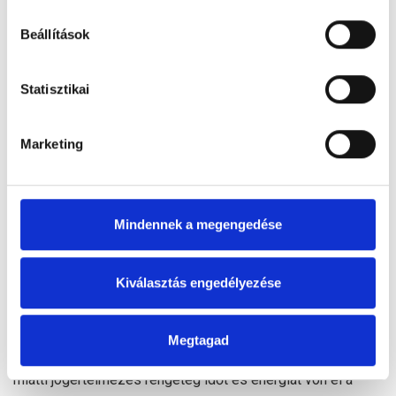
Beállítások
Statisztikai
Marketing
Szabályozási környezet és adminisztrációs nyomás
Mindennek a megengedése
Hogyan tartható lépés a folyamatosan változó
jogszabályokkal? A
NAV
rendszeresen frissíti az adózási
Kiválasztás engedélyezése
szabályokat, ami állandó alkalmazkodási kényszert jelent a
cégeknek.
Megtagad
A
Világgazdaság
elemzései szerint a gyakori változások
miatti jogértelmezés rengeteg időt és energiát von el a